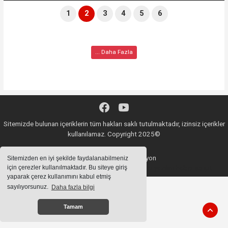
1
2
3
4
5
6
... Daha Fazla
Sitemizde bulunan içeriklerin tüm hakları saklı tutulmaktadır, izinsiz içerikler
kullanılamaz. Copyright 2025©
Haber Yazılımı:
Web Aksiyon
Sitemizden en iyi şekilde faydalanabilmeniz
için çerezler kullanılmaktadır. Bu siteye giriş
haber yazılımı
haber paketi
haber scripti
haber yazılım
haber script
yaparak çerez kullanımını kabul etmiş
sayılıyorsunuz.
Daha fazla bilgi
Tamam