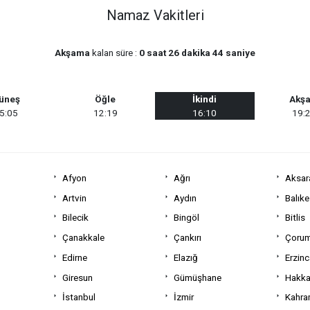
Namaz Vakitleri
Akşama
kalan süre :
0 saat 26 dakika 44 saniye
üneş
Öğle
İkindi
Akş
5:05
12:19
16:10
19:
Afyon
Ağrı
Aksar
Artvin
Aydın
Balıke
Bilecik
Bingöl
Bitlis
Çanakkale
Çankırı
Çoru
Edirne
Elazığ
Erzin
Giresun
Gümüşhane
Hakka
İstanbul
İzmir
Kahra