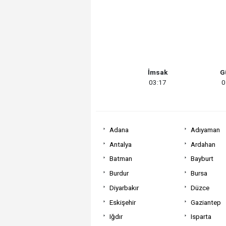
İmsak
G
03:17
0
Adana
Adıyaman
Antalya
Ardahan
Batman
Bayburt
Burdur
Bursa
Diyarbakır
Düzce
Eskişehir
Gaziantep
Iğdır
Isparta