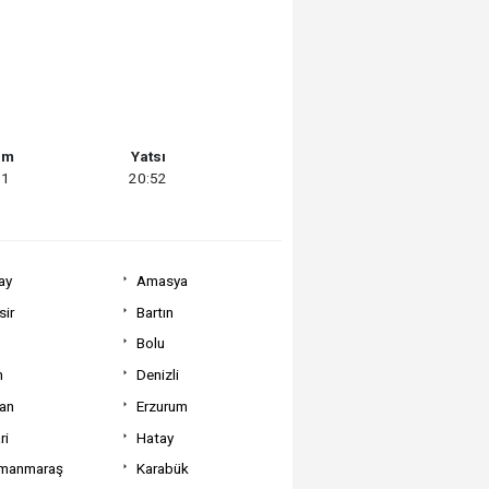
am
Yatsı
21
20:52
ay
Amasya
sir
Bartın
Bolu
m
Denizli
can
Erzurum
ri
Hatay
manmaraş
Karabük