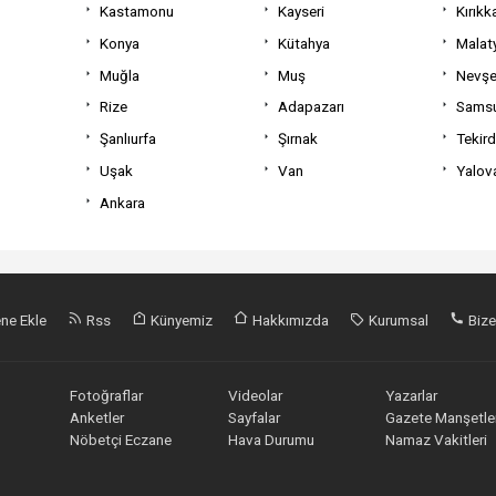
Kastamonu
Kayseri
Kırıkk
Konya
Kütahya
Malat
Muğla
Muş
Nevşe
Rize
Adapazarı
Sams
Şanlıurfa
Şırnak
Tekir
Uşak
Van
Yalov
Ankara
ne Ekle
Rss
Künyemiz
Hakkımızda
Kurumsal
Bize
Fotoğraflar
Videolar
Yazarlar
Anketler
Sayfalar
Gazete Manşetler
Nöbetçi Eczane
Hava Durumu
Namaz Vakitleri