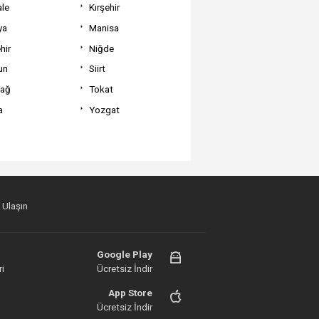
ale
Kırşehir
ya
Manisa
hir
Niğde
un
Siirt
dağ
Tokat
a
Yozgat
 Ulaşın
Google Play
i
Ücretsiz İndir
App Store
Ücretsiz İndir