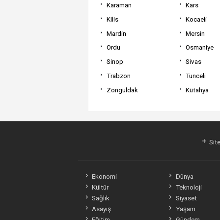
Karaman
Kars
Kilis
Kocaeli
Mardin
Mersin
Ordu
Osmaniye
Sinop
Sivas
Trabzon
Tunceli
Zonguldak
Kütahya
Site
Ekonomi
Dünya
Kültür
Teknoloji
Sağlık
Siyaset
Asayiş
Yaşam
Eğitim
Gündem