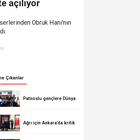
e açılıyor
serlerinden Obruk Hanı'nın
dı.
:00
e Çıkanlar
Patnoslu gençlere Dünya
standartlarında fırsat,
DİGEM kapılarını açtı
Ağrı için Ankara’da kritik
temaslar