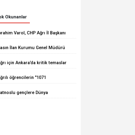
k Okunanlar
brahim Varol, CHP Ağrı İl Başkanı
larak görevine başladı
asın İlan Kurumu Genel Müdürü
ay, Erzurum'da gazetecilerle bir
ğrı için Ankara’da kritik temaslar
raya geldi
ğrılı öğrencilerin "1071
uhundan Türkiye Yüzyılı
atnoslu gençlere Dünya
izyonuna" eğitim yolculuğu
tandartlarında fırsat, DİGEM
ürüyor
apılarını açtı