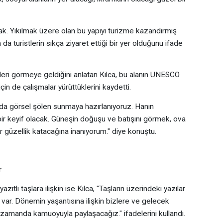
ak. Yıkılmak üzere olan bu yapıyı turizme kazandırmış
da turistlerin sıkça ziyaret ettiği bir yer olduğunu ifade
kleri görmeye geldiğini anlatan Kılca, bu alanın UNESCO
çin de çalışmalar yürüttüklerini kaydetti.
nda görsel şölen sunmaya hazırlanıyoruz. Hanın
ir keyif olacak. Güneşin doğuşu ve batışını görmek, ova
bir güzellik katacağına inanıyorum." diye konuştu.
r
zıtlı taşlara ilişkin ise Kılca, "Taşların üzerindeki yazılar
 var. Dönemin yaşantısına ilişkin bizlere ve gelecek
n zamanda kamuoyuyla paylaşacağız." ifadelerini kullandı.