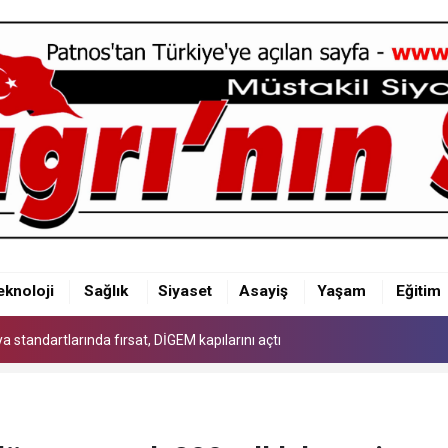
 standartlarında fırsat, DİGEM kapılarını açtı
eknoloji
Sağlık
Siyaset
Asayiş
Yaşam
Eğitim
 standartlarında fırsat, DİGEM kapılarını açtı
 standartlarında fırsat, DİGEM kapılarını açtı