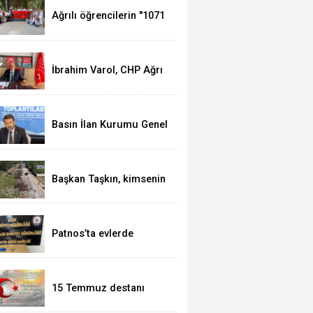
Ağrılı öğrencilerin "1071
Ruhundan Türkiye
Yüzyılı Vizyonuna"
eğitim yolculuğu
sürüyor
İbrahim Varol, CHP Ağrı
İl Başkanı olarak
görevine başladı
Basın İlan Kurumu Genel
Müdürü Çay, Erzurum'da
gazetecilerle bir araya
geldi
Başkan Taşkın, kimsenin
Patnos halkını mağdur
etmeye hakkı yok
Patnos’ta evlerde
hırsızlık yapan şebeke
suçüstü yakalandı
15 Temmuz destanı