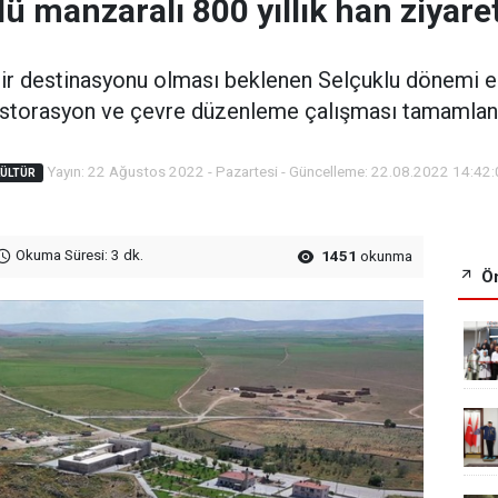
ü manzaralı 800 yıllık han ziyaret
ir destinasyonu olması beklenen Selçuklu dönemi e
storasyon ve çevre düzenleme çalışması tamamlan
Yayın: 22 Ağustos 2022 - Pazartesi - Güncelleme: 22.08.2022 14:42
KÜLTÜR
Okuma Süresi: 3 dk.
1451
okunma
Ön