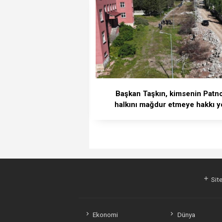
Başkan Taşkın, kimsenin Patn
halkını mağdur etmeye hakkı y
Site
Ekonomi
Dünya