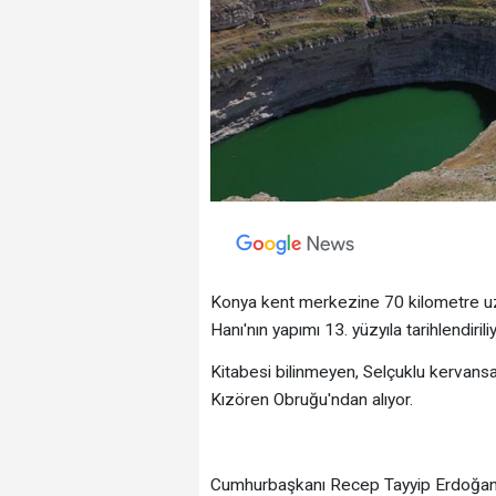
Konya kent merkezine 70 kilometre uz
Hanı'nın yapımı 13. yüzyıla tarihlendiriliy
Kitabesi bilinmeyen, Selçuklu kervansar
Kızören Obruğu'ndan alıyor.
Cumhurbaşkanı Recep Tayyip Erdoğan'ı