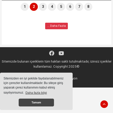
1
2
3
4
5
6
7
8
... Daha Fazla
Sitemizde bulunan içeriklerin tüm hakları saklı tutulmaktadır, izinsiz içerikler
kullanılamaz. Copyright 2025©
Haber Yazılımı:
Web Aksiyon
Sitemizden en iyi şekilde faydalanabilmeniz
için çerezler kullanılmaktadır. Bu siteye giriş
haber yazılımı
haber paketi
haber scripti
haber yazılım
haber script
yaparak çerez kullanımını kabul etmiş
sayılıyorsunuz.
Daha fazla bilgi
Tamam