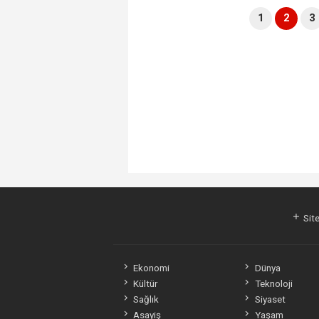
1
2
3
Site
Ekonomi
Dünya
Kültür
Teknoloji
Sağlık
Siyaset
Asayiş
Yaşam