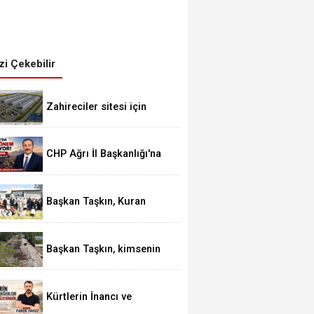
izi Çekebilir
Zahireciler sitesi için
imzalar atıldı
CHP Ağrı İl Başkanlığı'na
İbrahim Varol atandı
Başkan Taşkın, Kuran
Kursu öğrencilerini ziyaret
etti
Başkan Taşkın, kimsenin
atnos'ta yolu karla kapanan köyde rahatsızlan
Patnos halkını mağdur
etmeye hakkı yok
Özel İdaresi ekiplerince hastaneye ulaşt
Kürtlerin İnancı ve
Değerleri Siyaset Üstüdür