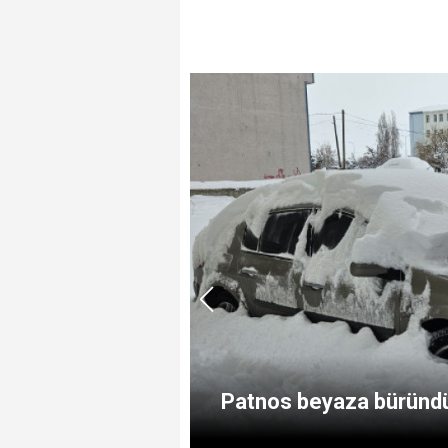
 kişi yaralandı
Patnos beyaza büründü,