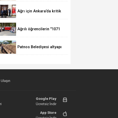
Ağrı için Ankara’da kritik
temaslar
Ağrılı öğrencilerin "1071
Ruhundan Türkiye Yüzyılı
Vizyonuna" eğitim
yolculuğu sürüyor
Patnos Belediyesi altyapı
çalışmalarına devam
ediyor
 Ulaşın
Google Play
i
Ücretsiz İndir
App Store
Ücretsiz İndir