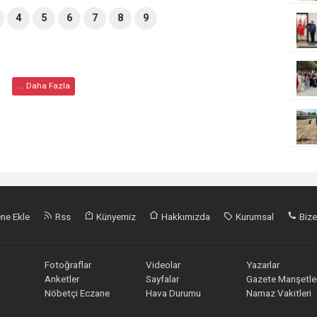
4
5
6
7
8
9
... Daha Fazla
ne Ekle
Rss
Künyemiz
Hakkımızda
Kurumsal
Bize
Fotoğraflar
Videolar
Yazarlar
Anketler
Sayfalar
Gazete Manşetler
Nöbetçi Eczane
Hava Durumu
Namaz Vakitleri