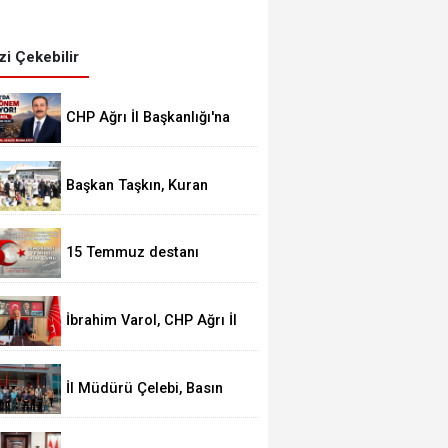
izi Çekebilir
CHP Ağrı İl Başkanlığı'na
İbrahim Varol atandı
Başkan Taşkın, Kuran
Kursu öğrencilerini ziyaret
etti
15 Temmuz destanı
İbrahim Varol, CHP Ağrı İl
Başkanı olarak görevine
başladı
İl Müdürü Çelebi, Basın
mensuplarıyla bir araya
geldi