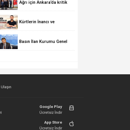
Ağrı için Ankara’da kritik
temaslar
Kürtlerin İnancı ve
Değerleri Siyaset Üstüdür
Basın İlan Kurumu Genel
Müdürü Çay, Erzurum'da
gazetecilerle bir araya
geldi
 Ulaşın
Google Play
i
Ücretsiz İndir
App Store
Ücretsiz İndir