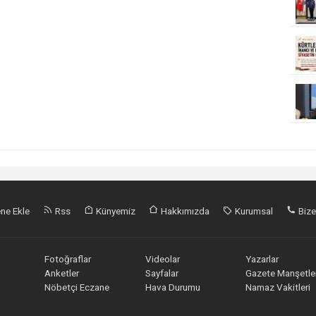
ne Ekle
Rss
Künyemiz
Hakkımızda
Kurumsal
Bize
Fotoğraflar
Videolar
Yazarlar
Anketler
Sayfalar
Gazete Manşetler
Nöbetçi Eczane
Hava Durumu
Namaz Vakitleri