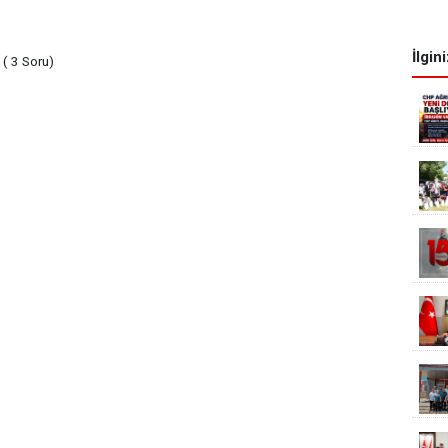
İlgin
( 3 Soru)