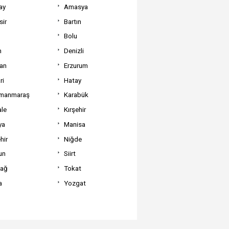
ay
Amasya
sir
Bartın
Bolu
m
Denizli
can
Erzurum
ri
Hatay
manmaraş
Karabük
ale
Kırşehir
ya
Manisa
hir
Niğde
un
Siirt
dağ
Tokat
a
Yozgat