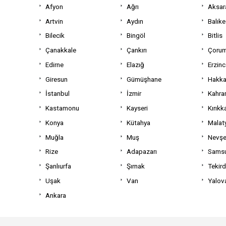
Afyon
Ağrı
Aksar
Artvin
Aydın
Balıke
Bilecik
Bingöl
Bitlis
Çanakkale
Çankırı
Çoru
Edirne
Elazığ
Erzin
Giresun
Gümüşhane
Hakka
İstanbul
İzmir
Kahra
Kastamonu
Kayseri
Kırıkk
Konya
Kütahya
Malat
Muğla
Muş
Nevşe
Rize
Adapazarı
Sams
Şanlıurfa
Şırnak
Tekir
Uşak
Van
Yalov
Ankara