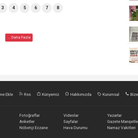
3
4
5
6
7
8
... Daha Fazla
ne Ekle
Rss
Künyemiz
Hakkımızda
Kurumsal
Bize
Fotoğraflar
Videolar
Yazarlar
Anketler
Sayfalar
Gazete Manşetler
Nöbetçi Eczane
Hava Durumu
Namaz Vakitleri