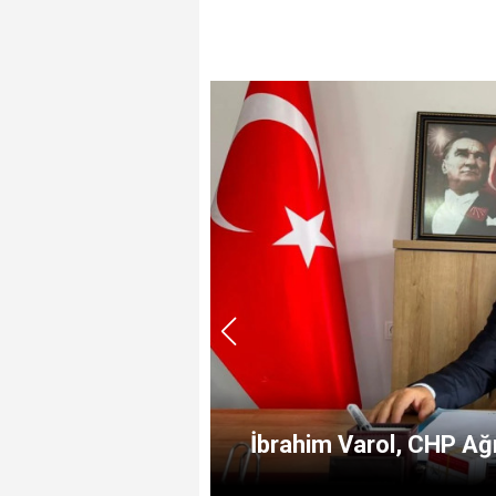
r
İbrahim Varol, CHP Ağr