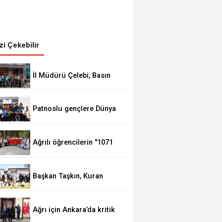
izi Çekebilir
İl Müdürü Çelebi, Basın
mensuplarıyla bir araya
geldi
Patnoslu gençlere Dünya
standartlarında fırsat,
DİGEM kapılarını açtı
Ağrılı öğrencilerin "1071
Ruhundan Türkiye Yüzyılı
Vizyonuna" eğitim
yolculuğu sürüyor
Başkan Taşkın, Kuran
Kursu öğrencilerini ziyaret
etti
CHP Ağrı İl Başkanlığı'na İbrahim Varol
Ağrı için Ankara’da kritik
temaslar