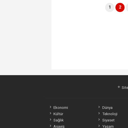
1
2
Site
Ekonomi
Dünya
Kültür
Teknoloji
Sağlık
Siyaset
Asayiş
Yaşam