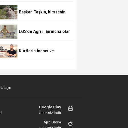
Başkan Taşkın, kimsenin
Patnos halkını mağdur
etmeye hakkı yok
LGS’de Ağrı il birincisi olan
Muhammed Yusuf Işık
Patnos'un gururu oldu
Kürtlerin İnancı ve
Değerleri Siyaset Üstüdür
 Ulaşın
Google Play
i
Ücretsiz İndir
App Store
Ücretsiz İndir