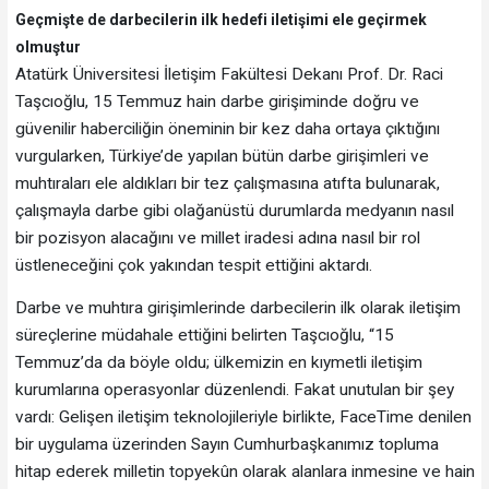
Geçmişte de darbecilerin ilk hedefi iletişimi ele geçirmek
olmuştur
Atatürk Üniversitesi İletişim Fakültesi Dekanı Prof. Dr. Raci
Taşcıoğlu, 15 Temmuz hain darbe girişiminde doğru ve
güvenilir haberciliğin öneminin bir kez daha ortaya çıktığını
vurgularken, Türkiye’de yapılan bütün darbe girişimleri ve
muhtıraları ele aldıkları bir tez çalışmasına atıfta bulunarak,
çalışmayla darbe gibi olağanüstü durumlarda medyanın nasıl
bir pozisyon alacağını ve millet iradesi adına nasıl bir rol
üstleneceğini çok yakından tespit ettiğini aktardı.
Darbe ve muhtıra girişimlerinde darbecilerin ilk olarak iletişim
süreçlerine müdahale ettiğini belirten Taşcıoğlu, “15
Temmuz’da da böyle oldu; ülkemizin en kıymetli iletişim
kurumlarına operasyonlar düzenlendi. Fakat unutulan bir şey
vardı: Gelişen iletişim teknolojileriyle birlikte, FaceTime denilen
bir uygulama üzerinden Sayın Cumhurbaşkanımız topluma
hitap ederek milletin topyekûn olarak alanlara inmesine ve hain