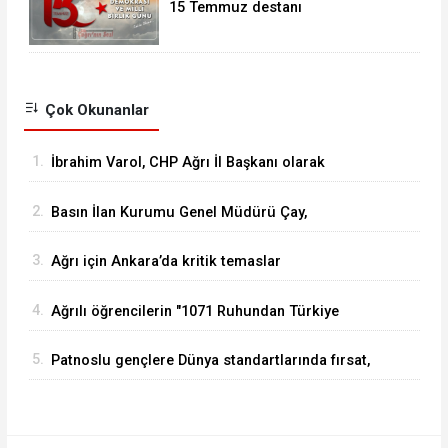
15 Temmuz destanı
Çok Okunanlar
1.
İbrahim Varol, CHP Ağrı İl Başkanı olarak
görevine başladı
2.
Basın İlan Kurumu Genel Müdürü Çay,
Erzurum'da gazetecilerle bir araya geldi
3.
Ağrı için Ankara’da kritik temaslar
4.
Ağrılı öğrencilerin "1071 Ruhundan Türkiye
Yüzyılı Vizyonuna" eğitim yolculuğu sürüyor
5.
Patnoslu gençlere Dünya standartlarında fırsat,
DİGEM kapılarını açtı