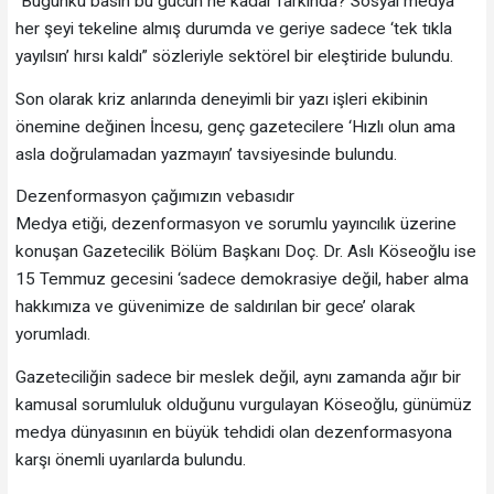
“Bugünkü basın bu gücün ne kadar farkında? Sosyal medya
her şeyi tekeline almış durumda ve geriye sadece ‘tek tıkla
yayılsın’ hırsı kaldı” sözleriyle sektörel bir eleştiride bulundu.
Son olarak kriz anlarında deneyimli bir yazı işleri ekibinin
önemine değinen İncesu, genç gazetecilere ‘Hızlı olun ama
asla doğrulamadan yazmayın’ tavsiyesinde bulundu.
Dezenformasyon çağımızın vebasıdır
Medya etiği, dezenformasyon ve sorumlu yayıncılık üzerine
konuşan Gazetecilik Bölüm Başkanı Doç. Dr. Aslı Köseoğlu ise
15 Temmuz gecesini ‘sadece demokrasiye değil, haber alma
hakkımıza ve güvenimize de saldırılan bir gece’ olarak
yorumladı.
Gazeteciliğin sadece bir meslek değil, aynı zamanda ağır bir
kamusal sorumluluk olduğunu vurgulayan Köseoğlu, günümüz
medya dünyasının en büyük tehdidi olan dezenformasyona
karşı önemli uyarılarda bulundu.