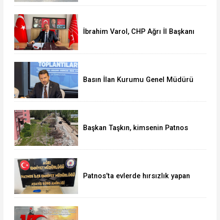
yolculuğu sürüyor
İbrahim Varol, CHP Ağrı İl Başkanı
olarak görevine başladı
Basın İlan Kurumu Genel Müdürü
Çay, Erzurum'da gazetecilerle bir
araya geldi
Başkan Taşkın, kimsenin Patnos
halkını mağdur etmeye hakkı yok
Patnos’ta evlerde hırsızlık yapan
şebeke suçüstü yakalandı