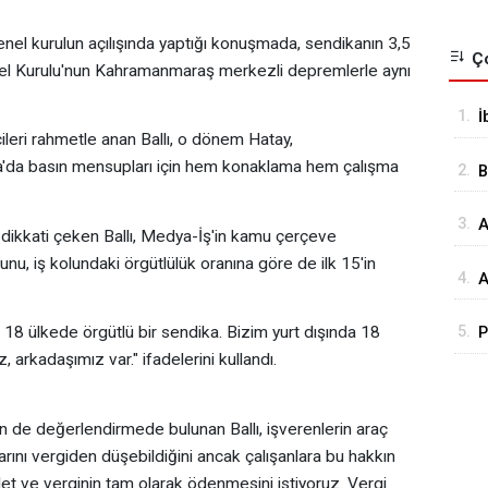
nel kurulun açılışında yaptığı konuşmada, sendikanın 3,5
Ço
enel Kurulu'nun Kahramanmaraş merkezli depremlerle aynı
1.
İ
eri rahmetle anan Ballı, o dönem Hatay,
o
da basın mensupları için hem konaklama hem çalışma
2.
B
Ç
3.
A
a
dikkati çeken Ballı, Medya-İş'in kamu çerçeve
nu, iş kolundaki örgütlülük oranına göre de ilk 15'in
4.
A
R
e, 18 ülkede örgütlü bir sendika. Bizim yurt dışında 18
5.
P
V
 arkadaşımız var." ifadelerini kullandı.
s
s
k
in de değerlendirmede bulunan Ballı, işverenlerin araç
larını vergiden düşebildiğini ancak çalışanlara bu hakkın
let ve verginin tam olarak ödenmesini istiyoruz. Vergi