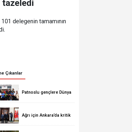
 tazeledi
an 101 delegenin tamamının
i.
e Çıkanlar
Patnoslu gençlere Dünya
standartlarında fırsat,
DİGEM kapılarını açtı
Ağrı için Ankara’da kritik
temaslar