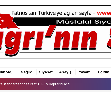
 standartlarında fırsat, DİGEM kapılarını açtı
eknoloji
Sağlık
Siyaset
Asayiş
Yaşam
Eğitim
 standartlarında fırsat, DİGEM kapılarını açtı
 standartlarında fırsat, DİGEM kapılarını açtı