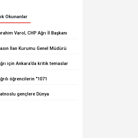
k Okunanlar
brahim Varol, CHP Ağrı İl Başkanı
larak görevine başladı
asın İlan Kurumu Genel Müdürü
ay, Erzurum'da gazetecilerle bir
ğrı için Ankara’da kritik temaslar
raya geldi
ğrılı öğrencilerin "1071
uhundan Türkiye Yüzyılı
atnoslu gençlere Dünya
izyonuna" eğitim yolculuğu
tandartlarında fırsat, DİGEM
ürüyor
apılarını açtı