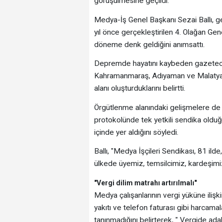
görüşülmesine geçildi.
Medya-İş Genel Başkanı Sezai Ballı, ge
yıl önce gerçekleştirilen 4. Olağan G
döneme denk geldiğini anımsattı.
Depremde hayatını kaybeden gazetecil
Kahramanmaraş, Adıyaman ve Malatya'
alanı oluşturduklarını belirtti.
Örgütlenme alanındaki gelişmelere de 
protokolünde tek yetkili sendika olduğu
içinde yer aldığını söyledi.
Ballı, "Medya İşçileri Sendikası, 81 ild
ülkede üyemiz, temsilcimiz, kardeşimiz,
"Vergi dilim matrahı artırılmalı"
Medya çalışanlarının vergi yüküne ilişk
yakıtı ve telefon faturası gibi harcama
tanınmadığını belirterek, " Vergide ada