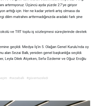
ahını artırmıyoruz. Üçüncü ayda yüzde 27'ye giriyor
yon arttığı için. Her ne kadar yeterli artış olmasa da
vergi dilim matrahını arttırmadığınızda aradaki fark yine
tokolü ve TRT toplu iş sözleşmesi süreçlerinde destek
emine geçildi. Medya-İş'in 5. Olağan Genel Kurulu'nda oy
 alan Sezai Ballı, yeniden genel başkanlığa seçildi.
zer, Leyla Dilek Atçeken, Sefa Özdemir ve Oğuz Eroğlu
seçim
#sezaiballı
#güventazeledi