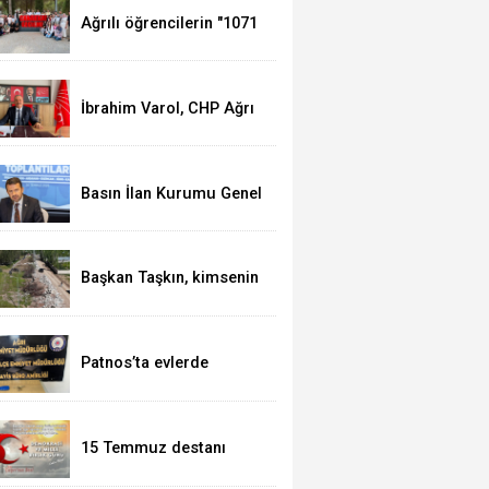
Ağrılı öğrencilerin "1071
Ruhundan Türkiye
Yüzyılı Vizyonuna"
eğitim yolculuğu
sürüyor
İbrahim Varol, CHP Ağrı
İl Başkanı olarak
görevine başladı
Basın İlan Kurumu Genel
Müdürü Çay, Erzurum'da
gazetecilerle bir araya
geldi
Başkan Taşkın, kimsenin
Patnos halkını mağdur
etmeye hakkı yok
Patnos’ta evlerde
hırsızlık yapan şebeke
suçüstü yakalandı
15 Temmuz destanı