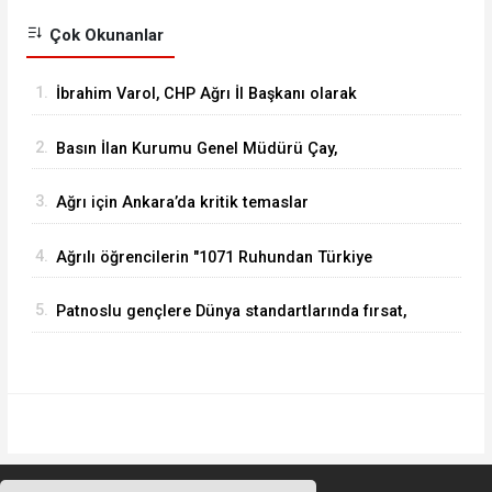
Çok Okunanlar
1.
İbrahim Varol, CHP Ağrı İl Başkanı olarak
görevine başladı
2.
Basın İlan Kurumu Genel Müdürü Çay,
Erzurum'da gazetecilerle bir araya geldi
3.
Ağrı için Ankara’da kritik temaslar
4.
Ağrılı öğrencilerin "1071 Ruhundan Türkiye
Yüzyılı Vizyonuna" eğitim yolculuğu sürüyor
5.
Patnoslu gençlere Dünya standartlarında fırsat,
DİGEM kapılarını açtı