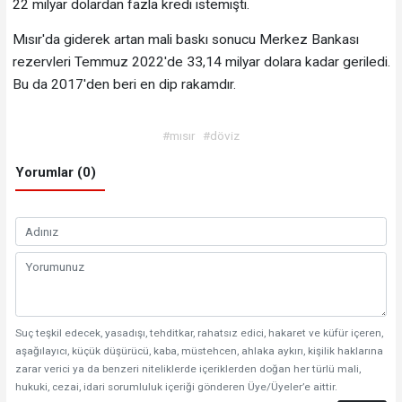
22 milyar dolardan fazla kredi istemişti.
Mısır'da giderek artan mali baskı sonucu Merkez Bankası
rezervleri Temmuz 2022'de 33,14 milyar dolara kadar geriledi.
Bu da 2017'den beri en dip rakamdır.
#mısır
#döviz
Yorumlar (0)
Suç teşkil edecek, yasadışı, tehditkar, rahatsız edici, hakaret ve küfür içeren,
aşağılayıcı, küçük düşürücü, kaba, müstehcen, ahlaka aykırı, kişilik haklarına
zarar verici ya da benzeri niteliklerde içeriklerden doğan her türlü mali,
hukuki, cezai, idari sorumluluk içeriği gönderen Üye/Üyeler’e aittir.