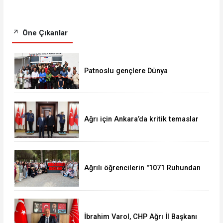
Öne Çıkanlar
Patnoslu gençlere Dünya
standartlarında fırsat, DİGEM
kapılarını açtı
Ağrı için Ankara’da kritik temaslar
Ağrılı öğrencilerin "1071 Ruhundan
Türkiye Yüzyılı Vizyonuna" eğitim
yolculuğu sürüyor
İbrahim Varol, CHP Ağrı İl Başkanı