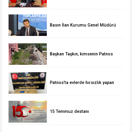
olarak görevine başladı
Basın İlan Kurumu Genel Müdürü
Çay, Erzurum'da gazetecilerle bir
araya geldi
Başkan Taşkın, kimsenin Patnos
halkını mağdur etmeye hakkı yok
Patnos’ta evlerde hırsızlık yapan
şebeke suçüstü yakalandı
15 Temmuz destanı