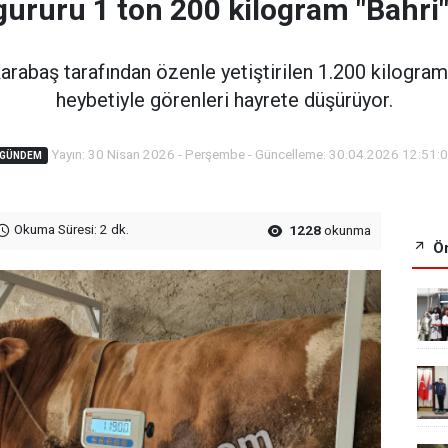
ururu 1 ton 200 kilogram "Bahri" 
arabaş tarafından özenle yetiştirilen 1.200 kilograml
heybetiyle görenleri hayrete düşürüyor.
Yayın: 30 Nisan 2026 - Perşembe - Güncelleme: 30.04.2026 12:51:
GÜNDEM
Okuma Süresi: 2 dk.
1228
okunma
Ön