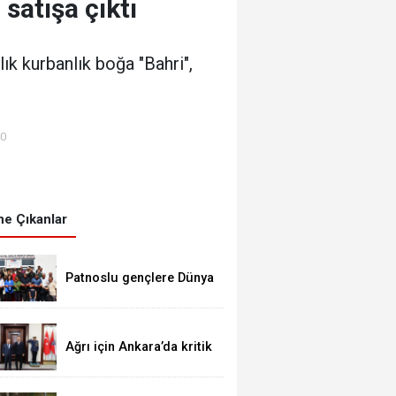
satışa çıktı
ık kurbanlık boğa "Bahri",
00
e Çıkanlar
Patnoslu gençlere Dünya
standartlarında fırsat,
DİGEM kapılarını açtı
Ağrı için Ankara’da kritik
temaslar