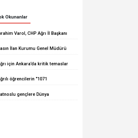
k Okunanlar
brahim Varol, CHP Ağrı İl Başkanı
larak görevine başladı
asın İlan Kurumu Genel Müdürü
ay, Erzurum'da gazetecilerle bir
ğrı için Ankara’da kritik temaslar
raya geldi
ğrılı öğrencilerin "1071
uhundan Türkiye Yüzyılı
atnoslu gençlere Dünya
izyonuna" eğitim yolculuğu
tandartlarında fırsat, DİGEM
ürüyor
apılarını açtı