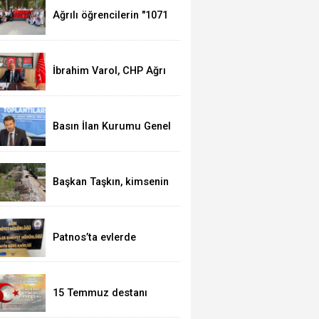
Ağrılı öğrencilerin "1071
Ruhundan Türkiye
Yüzyılı Vizyonuna"
eğitim yolculuğu
sürüyor
İbrahim Varol, CHP Ağrı
İl Başkanı olarak
görevine başladı
Basın İlan Kurumu Genel
Müdürü Çay, Erzurum'da
gazetecilerle bir araya
geldi
Başkan Taşkın, kimsenin
Patnos halkını mağdur
etmeye hakkı yok
Patnos’ta evlerde
hırsızlık yapan şebeke
suçüstü yakalandı
15 Temmuz destanı