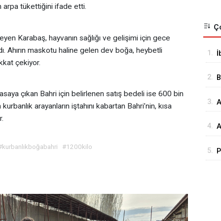
rpa tükettiğini ifade etti.
Ço
öyleyen Karabaş, hayvanın sağlığı ve gelişimi için gece
ı. Ahırın maskotu haline gelen dev boğa, heybetli
1.
İ
kkat çekiyor.
o
2.
B
Ç
asaya çıkan Bahri için belirlenen satış bedeli ise 600 bin
3.
A
a
 kurbanlık arayanların iştahını kabartan Bahri’nin, kısa
r.
4.
A
R
#kurbanlıkboğabahri
#1200kilo
5.
P
V
s
s
k