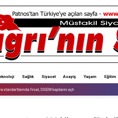
 standartlarında fırsat, DİGEM kapılarını açtı
eknoloji
Sağlık
Siyaset
Asayiş
Yaşam
Eğitim
 standartlarında fırsat, DİGEM kapılarını açtı
 standartlarında fırsat, DİGEM kapılarını açtı