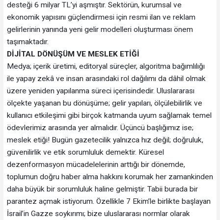
desteği 6 milyar TL’yi aşmıştır. Sektörün, kurumsal ve
ekonomik yapısını güçlendirmesi için resmi ilan ve reklam
gelirlerinin yanında yeni gelir modelleri oluşturması önem
taşımaktadır.
DİJİTAL DÖNÜŞÜM VE MESLEK ETİĞİ
Medya; içerik üretimi, editoryal süreçler, algoritma bağımlılığı
ile yapay zekâ ve insan arasındaki rol dağılımı da dâhil olmak
üzere yeniden yapılanma süreci içerisindedir. Uluslararası
ölçekte yaşanan bu dönüşüme; gelir yapıları, ölçülebilirlik ve
kullanıcı etkileşimi gibi birçok katmanda uyum sağlamak temel
ödevlerimiz arasında yer almalıdır. Üçüncü başlığımız ise;
meslek etiği! Bugün gazetecilik yalnızca hız değil; doğruluk,
güvenilirlik ve etik sorumluluk demektir. Küresel
dezenformasyon mücadelelerinin arttığı bir dönemde,
toplumun doğru haber alma hakkını korumak her zamankinden
daha büyük bir sorumluluk haline gelmiştir. Tabii burada bir
parantez açmak istiyorum. Özellikle 7 Ekim’le birlikte başlayan
İsrail’in Gazze soykırımı; bize uluslararası normlar olarak