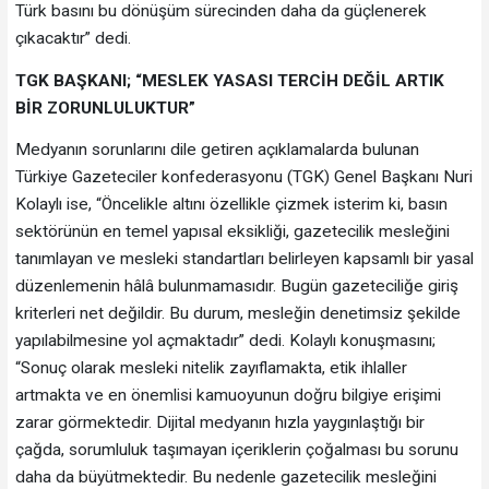
Türk basını bu dönüşüm sürecinden daha da güçlenerek
çıkacaktır” dedi.
TGK BAŞKANI; “MESLEK YASASI TERCİH DEĞİL ARTIK
BİR ZORUNLULUKTUR”
Medyanın sorunlarını dile getiren açıklamalarda bulunan
Türkiye Gazeteciler konfederasyonu (TGK) Genel Başkanı Nuri
Kolaylı ise, “Öncelikle altını özellikle çizmek isterim ki, basın
sektörünün en temel yapısal eksikliği, gazetecilik mesleğini
tanımlayan ve mesleki standartları belirleyen kapsamlı bir yasal
düzenlemenin hâlâ bulunmamasıdır. Bugün gazeteciliğe giriş
kriterleri net değildir. Bu durum, mesleğin denetimsiz şekilde
yapılabilmesine yol açmaktadır” dedi. Kolaylı konuşmasını;
“Sonuç olarak mesleki nitelik zayıflamakta, etik ihlaller
artmakta ve en önemlisi kamuoyunun doğru bilgiye erişimi
zarar görmektedir. Dijital medyanın hızla yaygınlaştığı bir
çağda, sorumluluk taşımayan içeriklerin çoğalması bu sorunu
daha da büyütmektedir. Bu nedenle gazetecilik mesleğini