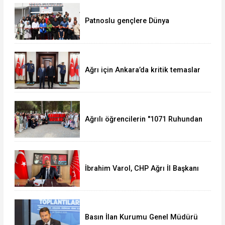
Patnoslu gençlere Dünya
standartlarında fırsat, DİGEM
kapılarını açtı
Ağrı için Ankara’da kritik temaslar
Ağrılı öğrencilerin "1071 Ruhundan
Türkiye Yüzyılı Vizyonuna" eğitim
yolculuğu sürüyor
İbrahim Varol, CHP Ağrı İl Başkanı
olarak görevine başladı
Basın İlan Kurumu Genel Müdürü