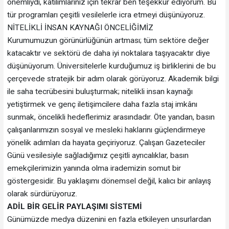
önemliydi, katılımlarınız için tekrar ben teşekkür ediyorum. Bu
tür programları çeşitli vesilelerle icra etmeyi düşünüyoruz.
NİTELİKLİ İNSAN KAYNAĞI ÖNCELİĞİMİZ
Kurumumuzun görünürlüğünün artması; tüm sektöre değer
katacaktır ve sektörü de daha iyi noktalara taşıyacaktır diye
düşünüyorum. Üniversitelerle kurduğumuz iş birliklerini de bu
çerçevede stratejik bir adım olarak görüyoruz. Akademik bilgi
ile saha tecrübesini buluşturmak; nitelikli insan kaynağı
yetiştirmek ve genç iletişimcilere daha fazla staj imkânı
sunmak, öncelikli hedeflerimiz arasındadır. Öte yandan, basın
çalışanlarımızın sosyal ve mesleki haklarını güçlendirmeye
yönelik adımları da hayata geçiriyoruz. Çalışan Gazeteciler
Günü vesilesiyle sağladığımız çeşitli ayrıcalıklar, basın
emekçilerimizin yanında olma irademizin somut bir
göstergesidir. Bu yaklaşımı dönemsel değil, kalıcı bir anlayış
olarak sürdürüyoruz.
ADİL BİR GELİR PAYLAŞIMI SİSTEMİ
Günümüzde medya düzenini en fazla etkileyen unsurlardan