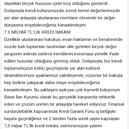
dayatılan birçok hususun içinin boş olduğunu gösterdi.
Dolayısıyla kendi kültürümüzde, kendi temel değerlerimizde
yer alan anlayışla uluslararası normların ötesinde bir değer
dünyasına erişebileceğimiz kanaatindeyim.
7.5 MİLYAR TL’LİK KREDİ İMKANI
Özellikle uluslararası hukukun, insan haklarının ve beraberinde
sözde batı toplumları tarafından dile getirilen birçok değer
yargısının aslında sadece kendilerini korumaya yönelik ifade
edilen hususlar olduğunu görmüş olduk. Dolayısıyla, biz kendi
toplumumuzun köklü geçmişinde yer alan kültürel
dinamiklerimize ayaklarımızı sabitleyerek, vizyoner bir bakışla
hep birlikte çalışarak daha öteye erişebileceğimiz
kanaatindeyim. Bu yaklaşımı açıkçası çok kıymetli buluyorum.
Basın İlan Kurumu olarak bu gerçeklik karşısında rehberlik
eden ve çözüm üreten bir anlayışla hareket ediyoruz. Finansal
sürdürülebilirlik kapsamında Kredi Garanti Fonu iş birliğiyle
hayata geçirdiğimiz ve 2 binden fazla süreli yayını kapsayan
7,5 milyar TL’lik kredi imkânı, sektörümüzün yatırım