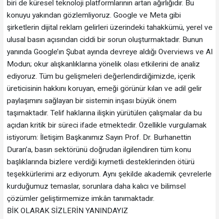
biri de küresel teknoloji platformlarının artan ağırlığıdır. Bu
konuyu yakından gözlemliyoruz. Google ve Meta gibi
şirketlerin dijital reklam gelirleri üzerindeki tahakkümü, yerel ve
ulusal basın açısından ciddi bir sorun oluşturmaktadır. Bunun
yanında Google’ın Şubat ayında devreye aldığı Overviews ve AI
Modun; okur alışkanlıklarına yönelik olası etkilerini de analiz
ediyoruz. Tüm bu gelişmeleri değerlendirdiğimizde, içerik
üreticisinin hakkını koruyan, emeği görünür kılan ve adil gelir
paylaşımını sağlayan bir sistemin inşası büyük önem
taşımaktadır. Telif haklarına ilişkin yürütülen çalışmalar da bu
açıdan kritik bir süreci ifade etmektedir. Özellikle vurgulamak
istiyorum: İletişim Başkanımız Sayın Prof. Dr. Burhanettin
Duran’a, basın sektörünü doğrudan ilgilendiren tüm konu
başlıklarında bizlere verdiği kıymetli desteklerinden ötürü
teşekkürlerimi arz ediyorum. Aynı şekilde akademik çevrelerle
kurduğumuz temaslar, sorunlara daha kalıcı ve bilimsel
çözümler geliştirmemize imkân tanımaktadır.
BİK OLARAK SİZLERİN YANINDAYIZ