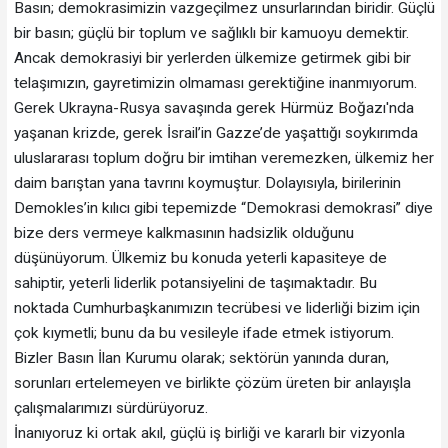
Basın; demokrasimizin vazgeçilmez unsurlarından biridir. Güçlü
bir basın; güçlü bir toplum ve sağlıklı bir kamuoyu demektir.
Ancak demokrasiyi bir yerlerden ülkemize getirmek gibi bir
telaşımızın, gayretimizin olmaması gerektiğine inanmıyorum.
Gerek Ukrayna-Rusya savaşında gerek Hürmüz Boğazı'nda
yaşanan krizde, gerek İsrail’in Gazze’de yaşattığı soykırımda
uluslararası toplum doğru bir imtihan veremezken, ülkemiz her
daim barıştan yana tavrını koymuştur. Dolayısıyla, birilerinin
Demokles’in kılıcı gibi tepemizde “Demokrasi demokrasi” diye
bize ders vermeye kalkmasının hadsizlik olduğunu
düşünüyorum. Ülkemiz bu konuda yeterli kapasiteye de
sahiptir, yeterli liderlik potansiyelini de taşımaktadır. Bu
noktada Cumhurbaşkanımızın tecrübesi ve liderliği bizim için
çok kıymetli; bunu da bu vesileyle ifade etmek istiyorum.
Bizler Basın İlan Kurumu olarak; sektörün yanında duran,
sorunları ertelemeyen ve birlikte çözüm üreten bir anlayışla
çalışmalarımızı sürdürüyoruz.
İnanıyoruz ki ortak akıl, güçlü iş birliği ve kararlı bir vizyonla