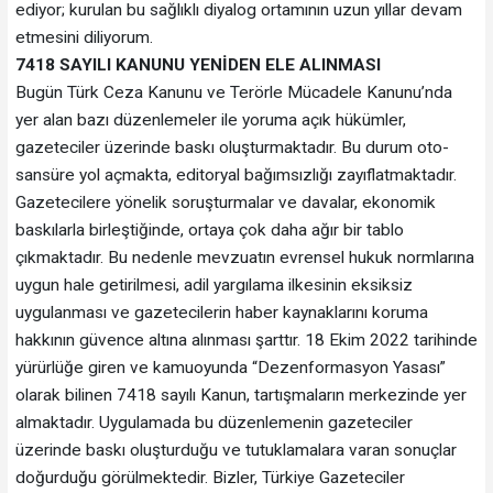
ediyor; kurulan bu sağlıklı diyalog ortamının uzun yıllar devam
etmesini diliyorum.
7418 SAYILI KANUNU YENİDEN ELE ALINMASI
Bugün Türk Ceza Kanunu ve Terörle Mücadele Kanunu’nda
yer alan bazı düzenlemeler ile yoruma açık hükümler,
gazeteciler üzerinde baskı oluşturmaktadır. Bu durum oto-
sansüre yol açmakta, editoryal bağımsızlığı zayıflatmaktadır.
Gazetecilere yönelik soruşturmalar ve davalar, ekonomik
baskılarla birleştiğinde, ortaya çok daha ağır bir tablo
çıkmaktadır. Bu nedenle mevzuatın evrensel hukuk normlarına
uygun hale getirilmesi, adil yargılama ilkesinin eksiksiz
uygulanması ve gazetecilerin haber kaynaklarını koruma
hakkının güvence altına alınması şarttır. 18 Ekim 2022 tarihinde
yürürlüğe giren ve kamuoyunda “Dezenformasyon Yasası”
olarak bilinen 7418 sayılı Kanun, tartışmaların merkezinde yer
almaktadır. Uygulamada bu düzenlemenin gazeteciler
üzerinde baskı oluşturduğu ve tutuklamalara varan sonuçlar
doğurduğu görülmektedir. Bizler, Türkiye Gazeteciler