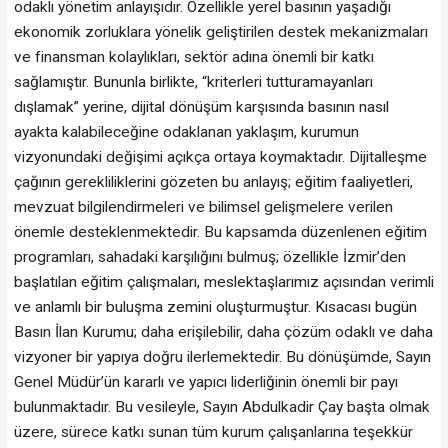
odaklı yönetim anlayışıdır. Özellikle yerel basının yaşadığı
ekonomik zorluklara yönelik geliştirilen destek mekanizmaları
ve finansman kolaylıkları, sektör adına önemli bir katkı
sağlamıştır. Bununla birlikte, “kriterleri tutturamayanları
dışlamak” yerine, dijital dönüşüm karşısında basının nasıl
ayakta kalabileceğine odaklanan yaklaşım, kurumun
vizyonundaki değişimi açıkça ortaya koymaktadır. Dijitalleşme
çağının gerekliliklerini gözeten bu anlayış; eğitim faaliyetleri,
mevzuat bilgilendirmeleri ve bilimsel gelişmelere verilen
önemle desteklenmektedir. Bu kapsamda düzenlenen eğitim
programları, sahadaki karşılığını bulmuş; özellikle İzmir’den
başlatılan eğitim çalışmaları, meslektaşlarımız açısından verimli
ve anlamlı bir buluşma zemini oluşturmuştur. Kısacası bugün
Basın İlan Kurumu; daha erişilebilir, daha çözüm odaklı ve daha
vizyoner bir yapıya doğru ilerlemektedir. Bu dönüşümde, Sayın
Genel Müdür’ün kararlı ve yapıcı liderliğinin önemli bir payı
bulunmaktadır. Bu vesileyle, Sayın Abdulkadir Çay başta olmak
üzere, sürece katkı sunan tüm kurum çalışanlarına teşekkür