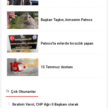
Çay, Erzurum'da gazetecilerle bir
araya geldi
Başkan Taşkın, kimsenin Patnos
halkını mağdur etmeye hakkı yok
Patnos’ta evlerde hırsızlık yapan
şebeke suçüstü yakalandı
15 Temmuz destanı
Çok Okunanlar
1.
İbrahim Varol, CHP Ağrı İl Başkanı olarak