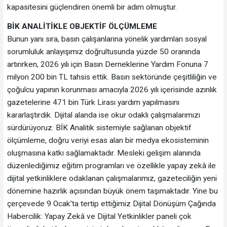
kapasitesini güçlendiren önemli bir adım olmuştur.
BİK ANALİTİKLE OBJEKTİF ÖLÇÜMLEME
Bunun yanı sıra, basın çalışanlarına yönelik yardımları sosyal
sorumluluk anlayışımız doğrultusunda yüzde 50 oranında
artırırken, 2026 yılı için Basın Derneklerine Yardım Fonuna 7
milyon 200 bin TL tahsis ettik. Basın sektöründe çeşitliliğin ve
çoğulcu yapının korunması amacıyla 2026 yılı içerisinde azınlık
gazetelerine 471 bin Türk Lirası yardım yapılmasını
kararlaştırdık. Dijital alanda ise okur odaklı çalışmalarımızı
sürdürüyoruz. BİK Analitik sistemiyle sağlanan objektif
ölçümleme, doğru veriyi esas alan bir medya ekosisteminin
oluşmasına katkı sağlamaktadır. Mesleki gelişim alanında
düzenlediğimiz eğitim programları ve özellikle yapay zekâ ile
dijital yetkinliklere odaklanan çalışmalarımız, gazeteciliğin yeni
dönemine hazırlık açısından büyük önem taşımaktadır. Yine bu
çerçevede 9 Ocak’ta tertip ettiğimiz Dijital Dönüşüm Çağında
Habercilik: Yapay Zekâ ve Dijital Yetkinlikler paneli çok