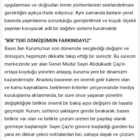
uygulanması ve doğrudan temin yöntemlerinin sınırlandırılması
gerektiğini açıkça ifade ediyoruz. Aynı zamanda ilanların yerel
basında yayımlanma zorunluluğu genişletilmeli ve küçük ölçekli
yayınları koruyacak adil bir dağıtım sistemi kurulmalıdır.
“BİK’TEKİ DÖNÜŞÜMÜN FARKINDAYIZ”
Basın İlan Kurumu’nun son dönemde sergilediği değişim ve
dönüşüm, hepimizin dikkatle takip ettiği bir süreçtir. Bu sürecin
merkezinde yer alan Genel Müdür Sayın Abdulkadir Çay’ın
ortaya koyduğu yönetim anlayışı, kuruma yeni bir dinamizm
kazandırmıştır. Anadolu basınının en önemli gelir kalemi olan
ve kamu kaynaklarını, belirlenen kriterler çerçevesinde medya
kuruluşlarına aktarımında, bir süre önce yaşanan yönetim
değişikliğiyle birlikte önemli bir bakış açısı değişimi de hayata
geçmiştir. Kurum, üsttenci yaklaşımı geride bırakarak; basını
birlikte var olan ve birlikte çözüm üreten bir paydaş olarak
görmeye başlamıştır. Sayın Çay’ın göreve başladığı günden bu
yana en dikkat çekici noktalardan biri, sahaya dayalı ve çözüm