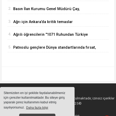
görevine başladı
2.
Basın İlan Kurumu Genel Müdürü Çay,
Erzurum'da gazetecilerle bir araya geldi
3.
Ağrı için Ankara’da kritik temaslar
4.
Ağrılı öğrencilerin "1071 Ruhundan Türkiye
Yüzyılı Vizyonuna" eğitim yolculuğu sürüyor
5.
Patnoslu gençlere Dünya standartlarında fırsat,
DİGEM kapılarını açtı
Sitemizden en iyi şekilde faydalanabilmeniz
için çerezler kullanılmaktadır. Bu siteye giriş
Sitemizde bulunan içeriklerin tüm hakları saklı tutulmaktadır, izinsiz içerikler
yaparak çerez kullanımını kabul etmiş
kullanılamaz. Copyright 2025©
sayılıyorsunuz.
Daha fazla bilgi
Haber Yazılımı:
Web Aksiyon