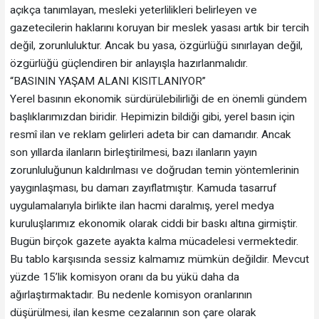
açıkça tanımlayan, mesleki yeterlilikleri belirleyen ve
gazetecilerin haklarını koruyan bir meslek yasası artık bir tercih
değil, zorunluluktur. Ancak bu yasa, özgürlüğü sınırlayan değil,
özgürlüğü güçlendiren bir anlayışla hazırlanmalıdır.
“BASININ YAŞAM ALANI KISITLANIYOR”
Yerel basının ekonomik sürdürülebilirliği de en önemli gündem
başlıklarımızdan biridir. Hepimizin bildiği gibi, yerel basın için
resmî ilan ve reklam gelirleri adeta bir can damarıdır. Ancak
son yıllarda ilanların birleştirilmesi, bazı ilanların yayın
zorunluluğunun kaldırılması ve doğrudan temin yöntemlerinin
yaygınlaşması, bu damarı zayıflatmıştır. Kamuda tasarruf
uygulamalarıyla birlikte ilan hacmi daralmış, yerel medya
kuruluşlarımız ekonomik olarak ciddi bir baskı altına girmiştir.
Bugün birçok gazete ayakta kalma mücadelesi vermektedir.
Bu tablo karşısında sessiz kalmamız mümkün değildir. Mevcut
yüzde 15’lik komisyon oranı da bu yükü daha da
ağırlaştırmaktadır. Bu nedenle komisyon oranlarının
düşürülmesi, ilan kesme cezalarının son çare olarak