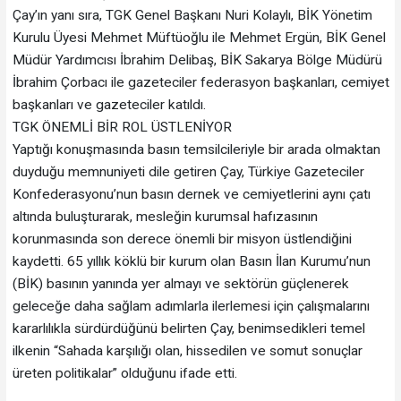
Çay’ın yanı sıra, TGK Genel Başkanı Nuri Kolaylı, BİK Yönetim
Kurulu Üyesi Mehmet Müftüoğlu ile Mehmet Ergün, BİK Genel
Müdür Yardımcısı İbrahim Delibaş, BİK Sakarya Bölge Müdürü
İbrahim Çorbacı ile gazeteciler federasyon başkanları, cemiyet
başkanları ve gazeteciler katıldı.
TGK ÖNEMLİ BİR ROL ÜSTLENİYOR
Yaptığı konuşmasında basın temsilcileriyle bir arada olmaktan
duyduğu memnuniyeti dile getiren Çay, Türkiye Gazeteciler
Konfederasyonu’nun basın dernek ve cemiyetlerini aynı çatı
altında buluşturarak, mesleğin kurumsal hafızasının
korunmasında son derece önemli bir misyon üstlendiğini
kaydetti. 65 yıllık köklü bir kurum olan Basın İlan Kurumu’nun
(BİK) basının yanında yer almayı ve sektörün güçlenerek
geleceğe daha sağlam adımlarla ilerlemesi için çalışmalarını
kararlılıkla sürdürdüğünü belirten Çay, benimsedikleri temel
ilkenin “Sahada karşılığı olan, hissedilen ve somut sonuçlar
üreten politikalar” olduğunu ifade etti.