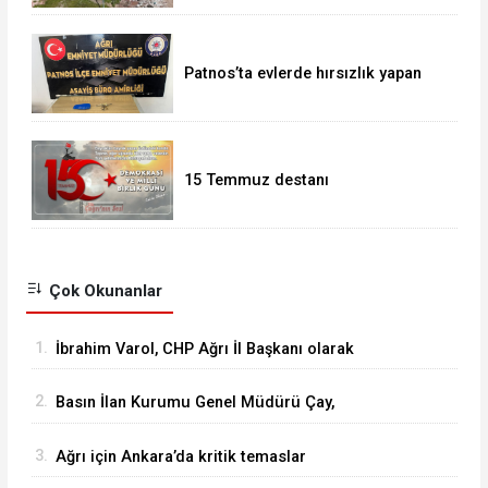
Patnos’ta evlerde hırsızlık yapan
şebeke suçüstü yakalandı
15 Temmuz destanı
Çok Okunanlar
1.
İbrahim Varol, CHP Ağrı İl Başkanı olarak
görevine başladı
2.
Basın İlan Kurumu Genel Müdürü Çay,
Erzurum'da gazetecilerle bir araya geldi
3.
Ağrı için Ankara’da kritik temaslar