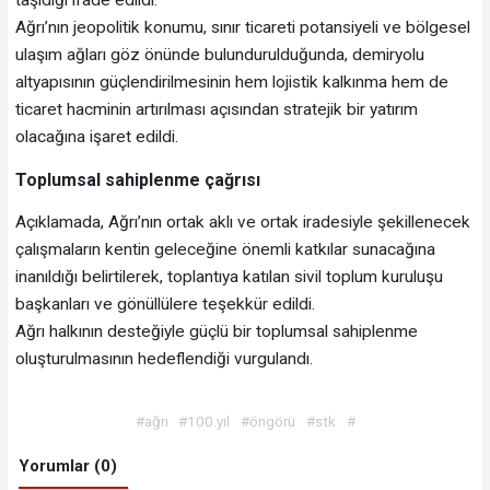
taşıdığı ifade edildi.
Ağrı’nın jeopolitik konumu, sınır ticareti potansiyeli ve bölgesel
ulaşım ağları göz önünde bulundurulduğunda, demiryolu
altyapısının güçlendirilmesinin hem lojistik kalkınma hem de
ticaret hacminin artırılması açısından stratejik bir yatırım
olacağına işaret edildi.
Toplumsal sahiplenme çağrısı
Açıklamada, Ağrı’nın ortak aklı ve ortak iradesiyle şekillenecek
çalışmaların kentin geleceğine önemli katkılar sunacağına
inanıldığı belirtilerek, toplantıya katılan sivil toplum kuruluşu
başkanları ve gönüllülere teşekkür edildi.
Ağrı halkının desteğiyle güçlü bir toplumsal sahiplenme
oluşturulmasının hedeflendiği vurgulandı.
#ağrı
#100.yıl
#öngörü
#stk
#
Yorumlar (0)