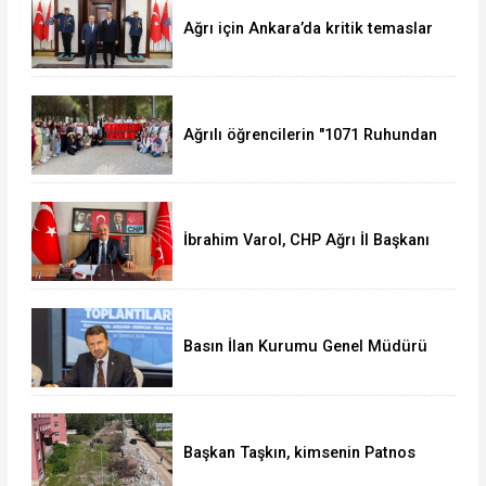
Ağrı için Ankara’da kritik temaslar
Ağrılı öğrencilerin "1071 Ruhundan
Türkiye Yüzyılı Vizyonuna" eğitim
yolculuğu sürüyor
İbrahim Varol, CHP Ağrı İl Başkanı
olarak görevine başladı
Basın İlan Kurumu Genel Müdürü
Çay, Erzurum'da gazetecilerle bir
araya geldi
Başkan Taşkın, kimsenin Patnos
halkını mağdur etmeye hakkı yok