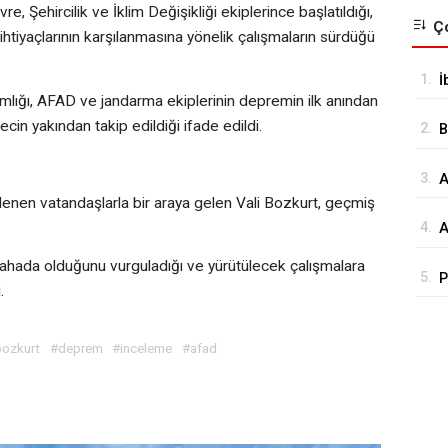
e, Şehircilik ve İklim Değişikliği ekiplerince başlatıldığı,
Ço
 ihtiyaçlarının karşılanmasına yönelik çalışmaların sürdüğü
1.
İ
lığı, AFAD ve jandarma ekiplerinin depremin ilk anından
o
in yakından takip edildiği ifade edildi.
2.
B
Ç
3.
A
a
enen vatandaşlarla bir araya gelen Vali Bozkurt, geçmiş
4.
A
R
sahada olduğunu vurguladığı ve yürütülecek çalışmalara
5.
P
V
.
s
s
k
bozkurt
#deprem
#inceleme
#afad