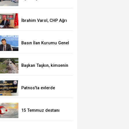
Ruhundan Türkiye
Yüzyılı Vizyonuna"
eğitim yolculuğu
sürüyor
İbrahim Varol, CHP Ağrı
İl Başkanı olarak
görevine başladı
Basın İlan Kurumu Genel
Müdürü Çay, Erzurum'da
gazetecilerle bir araya
geldi
Başkan Taşkın, kimsenin
Patnos halkını mağdur
etmeye hakkı yok
Patnos’ta evlerde
hırsızlık yapan şebeke
suçüstü yakalandı
15 Temmuz destanı