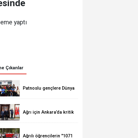
esinde
leme yaptı
e Çıkanlar
Patnoslu gençlere Dünya
standartlarında fırsat,
DİGEM kapılarını açtı
Ağrı için Ankara’da kritik
temaslar
Ağrılı öğrencilerin "1071