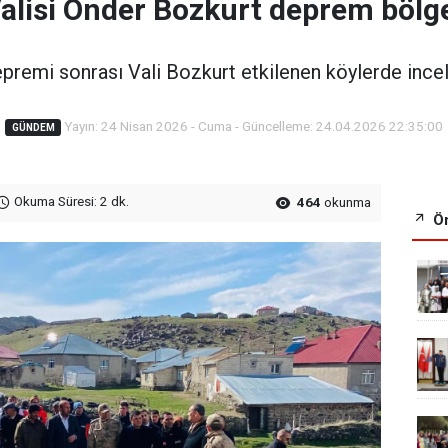
Valisi Önder Bozkurt deprem bölg
premi sonrası Vali Bozkurt etkilenen köylerde ince
Yayın: 24 Nisan 2026 - Cuma - Güncelleme: 24.04.2026 22:35:00
GÜNDEM
Okuma Süresi: 2 dk.
464
okunma
Ön