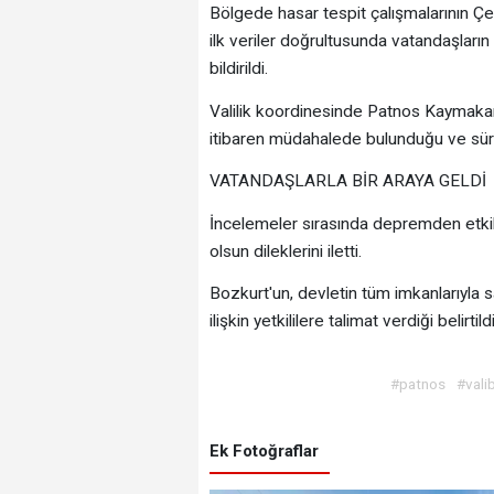
Bölgede hasar tespit çalışmalarının Çevr
ilk veriler doğrultusunda vatandaşların
bildirildi.
Valilik koordinesinde Patnos Kaymakam
itibaren müdahalede bulunduğu ve sürec
VATANDAŞLARLA BİR ARAYA GELDİ
İncelemeler sırasında depremden etkil
olsun dileklerini iletti.
Bozkurt'un, devletin tüm imkanlarıyla 
ilişkin yetkililere talimat verdiği belirtildi
#patnos
#vali
Ek Fotoğraflar