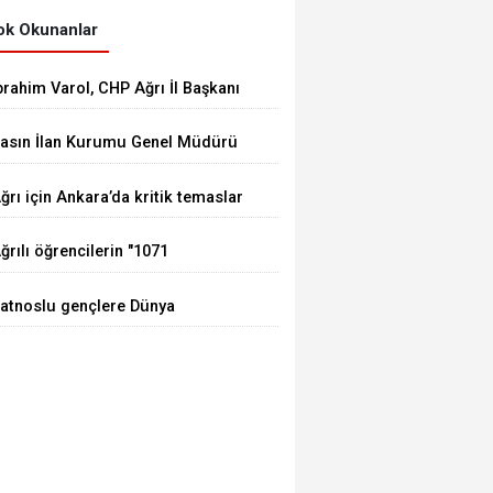
k Okunanlar
brahim Varol, CHP Ağrı İl Başkanı
larak görevine başladı
asın İlan Kurumu Genel Müdürü
ay, Erzurum'da gazetecilerle bir
ğrı için Ankara’da kritik temaslar
raya geldi
ğrılı öğrencilerin "1071
uhundan Türkiye Yüzyılı
atnoslu gençlere Dünya
izyonuna" eğitim yolculuğu
tandartlarında fırsat, DİGEM
ürüyor
apılarını açtı