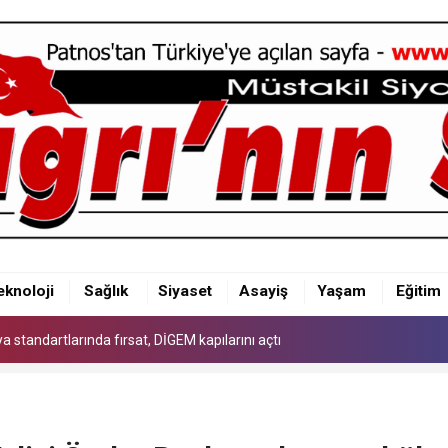
 standartlarında fırsat, DİGEM kapılarını açtı
eknoloji
Sağlık
Siyaset
Asayiş
Yaşam
Eğitim
 standartlarında fırsat, DİGEM kapılarını açtı
 standartlarında fırsat, DİGEM kapılarını açtı